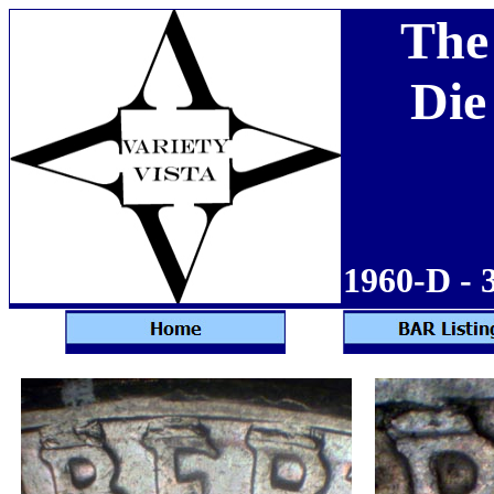
The
Die
1960-D - 