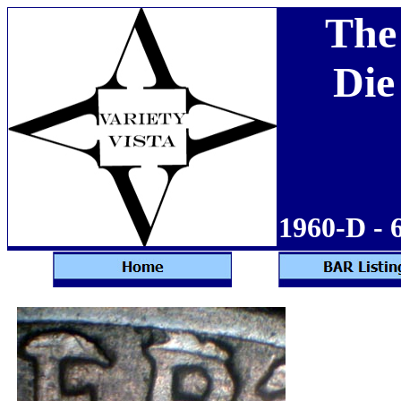
The
Die
1960-D - 