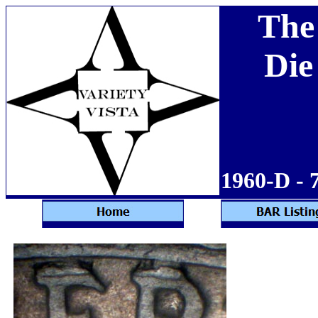
The
Die
1960-D - 